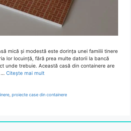
ă mică și modestă este dorința unei familii tinere
a lor locuință, fără prea multe datorii la bancă
act unde trebuie. Această casă din containere are
ă …
Citește mai mult
inere
,
proiecte case din containere