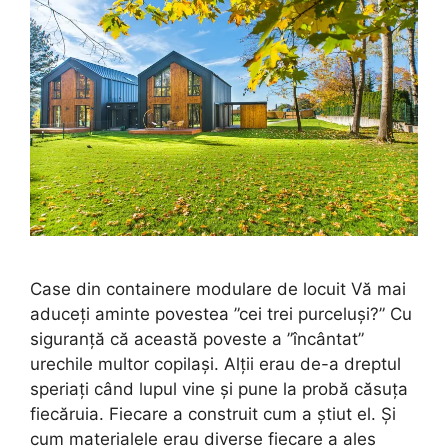
Case din containere modulare de locuit Vă mai
aduceți aminte povestea ”cei trei purceluși?” Cu
siguranță că această poveste a ”încântat”
urechile multor copilași. Alții erau de-a dreptul
speriați când lupul vine și pune la probă căsuța
fiecăruia. Fiecare a construit cum a știut el. Și
cum materialele erau diverse fiecare a ales