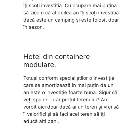
îți scoți investiția. Cu ocupare mai puțină
să zicem că al doilea an îți scoți investiția
dacă este un camping și este folosit doar
în sezon.
Hotel din containere
modulare.
Totuși conform specialiștilor o investiție
care se amortizează în mai puțin de un
an este o investiție foarte bună. Sigur că
veți spune… dar prețul terenului? Am
vorbit aici doar dacă ai un teren și vrei să
îl valorifici și să faci acel teren să îți
aducă alți bani.